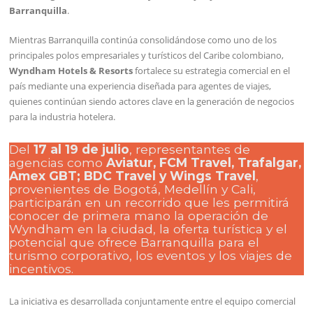
Barranquilla
.
Mientras Barranquilla continúa consolidándose como uno de los
principales polos empresariales y turísticos del Caribe colombiano,
Wyndham Hotels & Resorts
fortalece su estrategia comercial en el
país mediante una experiencia diseñada para agentes de viajes,
quienes continúan siendo actores clave en la generación de negocios
para la industria hotelera.
Del
17 al 19 de julio
, representantes de
agencias como
Aviatur, FCM Travel, Trafalgar,
Amex GBT; BDC Travel y Wings Travel
,
provenientes de Bogotá, Medellín y Cali,
participarán en un recorrido que les permitirá
conocer de primera mano la operación de
Wyndham en la ciudad, la oferta turística y el
potencial que ofrece Barranquilla para el
turismo corporativo, los eventos y los viajes de
incentivos.
La iniciativa es desarrollada conjuntamente entre el equipo comercial