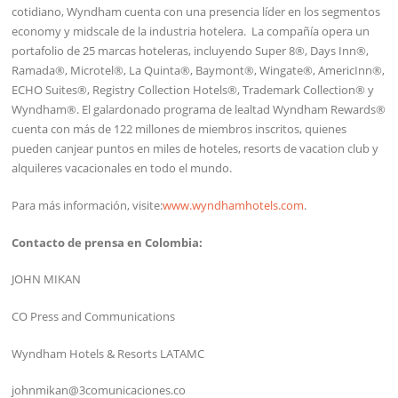
cotidiano, Wyndham cuenta con una presencia líder en los segmentos
economy y midscale de la industria hotelera. La compañía opera un
portafolio de 25 marcas hoteleras, incluyendo Super 8®, Days Inn®,
Ramada®, Microtel®, La Quinta®, Baymont®, Wingate®, AmericInn®,
ECHO Suites®, Registry Collection Hotels®, Trademark Collection® y
Wyndham®. El galardonado programa de lealtad Wyndham Rewards®
cuenta con más de 122 millones de miembros inscritos, quienes
pueden canjear puntos en miles de hoteles, resorts de vacation club y
alquileres vacacionales en todo el mundo.
Para más información, visite:
www.wyndhamhotels.com
.
Contacto de prensa en Colombia:
JOHN MIKAN
CO Press and Communications
Wyndham Hotels & Resorts LATAMC
johnmikan@3comunicaciones.co