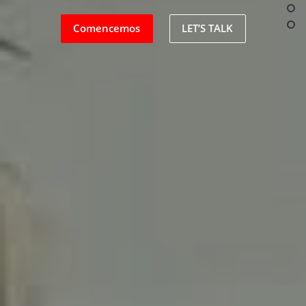
Comencemos
LET’S TALK