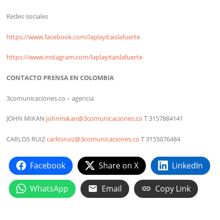
Redes sociales
https://www.facebook.com/laplayitaislafuerte
https://www.instagram.com/laplayitaislafuerte
CONTACTO PRENSA EN COLOMBIA
3comunicaciones.co – agencia
JOHN MIKAN
johnmikan@3comunicaciones.co
T 3157884141
CARLOS RUIZ
carlosruiz@3comunicaciones.co
T 3155076484
Facebook
Share on X
LinkedIn
WhatsApp
Email
Copy Link